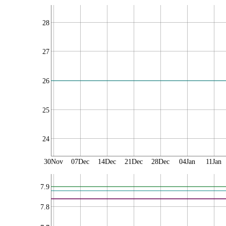
28
27
26
25
24
30Nov
07Dec
14Dec
21Dec
28Dec
04Jan
11Jan
7.9
7.8