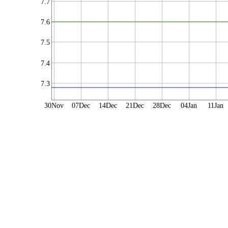
7.7
7.6
7.5
7.4
7.3
30Nov
07Dec
14Dec
21Dec
28Dec
04Jan
11Jan