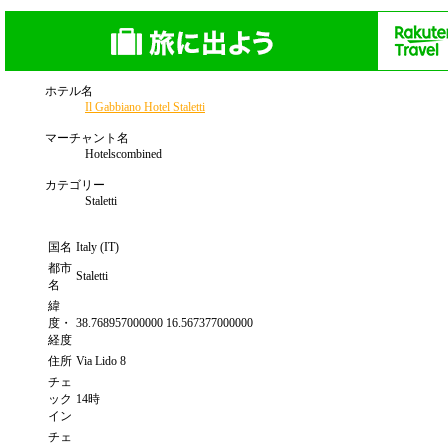
ホテル名
Il Gabbiano Hotel Staletti
マーチャント名
Hotelscombined
カテゴリー
Staletti
国名
Italy (IT)
都市
Staletti
名
緯
度・
38.768957000000 16.567377000000
経度
住所
Via Lido 8
チェ
ック
14時
イン
チェ