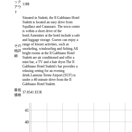
ック
11時
アウ
ト
Situated in Staletti, the Il Gabbiano Hotel
Staletti is located an easy drive from
Squillace and Catanzaro. The town centre
is within a short drive of the
hotel.Amenities at the hotel include a safe
and luggage storage. Guests can enjoy a
range of leisure activities, such as
その
snorkeling, windsurfing and fishing.All
他詳
bright rooms at the Il Gabbiano Hotel
細
Staletti are air conditioned and offer a
mini bar, a TV and a hair dryer.The Il
Gabbiano Hotel Staletti's bar provides a
relaxing setting for an evening
drink.Lamezia Terme Airport (SUF) is
under a 40-minute drive from the Il
Gabbiano Hotel Staletti.
最低
37.8541 EUR
価格
41
40