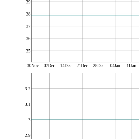
39
38
37
36
35
30Nov
07Dec
14Dec
21Dec
28Dec
04Jan
11Jan
3.2
3.1
3
2.9